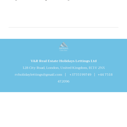
V&R Real Estate Holidays Lettings Ltd
128 City Road, London, United Kingdom, EC1V 2NX
rvholidaylettings@gmail.com | +3755199749 | +44 7518
472096